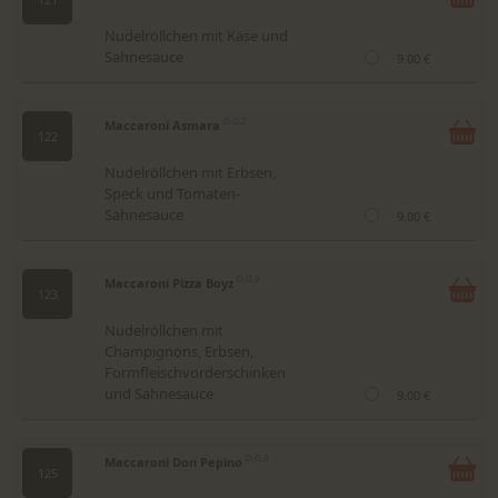
Nudelröllchen mit Käse und
Sahnesauce
9.00 €
Maccaroni Asmara
D,G,2
122
Nudelröllchen mit Erbsen,
Speck und Tomaten-
Sahnesauce
9.00 €
Maccaroni Pizza Boyz
D,G,9
123
Nudelröllchen mit
Champignons, Erbsen,
Formfleischvorderschinken
und Sahnesauce
9.00 €
Maccaroni Don Pepino
D,G,9
125