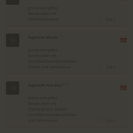
grüne und gelbe
Bandnudeln mit
Hackfleischsauce
9.00 €
Tagliatelle Alfredo
D,G,9
131
grüne und gelbe
Bandnudeln mit
Formfleischvorderschinken,
Erbsen und Sahnesauce
9.00 €
Tagliatelle Pizza Boyz
D,G,9
133
grüne und gelbe
Bandnudeln mit
Champignons, Erbsen,
Formfleischvorderschinken
und Sahnesauce
9.00 €