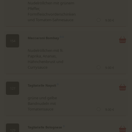
Nudelröllchen mit grünem
Pfeffer,
Formfleischvorderschinken
und Tomaten-Sahnesauce
9.00 €
Maccaroni Bombay
D,G
154
Nudelröllchen mit fr.
Paprika, Ananas,
Hähnchenbrust und
Currysauce
9.00 €
Tagliatelle Napoli
D
127
grüne und gelbe
Bandnudeln mit
Tomatensauce
9.00 €
Tagliatelle Bolognese
D
129