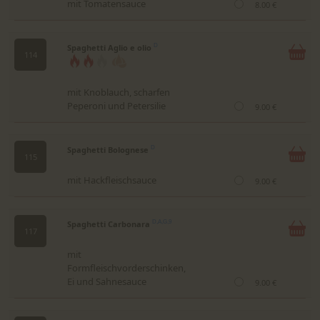
mit Tomatensauce
8.00 €
Spaghetti Aglio e olio
D
114
mit Knoblauch, scharfen
Peperoni und Petersilie
9.00 €
Spaghetti Bolognese
D
115
mit Hackfleischsauce
9.00 €
Spaghetti Carbonara
D,A,G,9
117
mit
Formfleischvorderschinken,
Ei und Sahnesauce
9.00 €