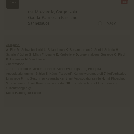
145
mit Mozzarella, Gorgonzola,
Gouda, Parmesan-Käse und
Sahnesauce
9.80 €
Allergene:
A
: Eier
M
: Schwefeldioxid
L
: Sojabohnen
K
: Sesamsamen
J
: Senf
I
: Sellerie
H
:
Schalenfrüchte
G
: Milch
F
: Lupine
E
: Krebstiere
D
: glutenhaltiges Getreide
C
: Fisch
B
: Erdnüsse
N
: Weichtiere
Zusatzstoffe:
1
: mit Farbstoff
9
: Vorderschinken: Konservierungsstoff, Phosphat,
Antioxidationsmittel, Stärke
8
: Käse: Farbstoff, Konservierungsstoff
7
: koffeinhaltige
Limonade
6
: mit Geschmacksverstärker
5
: mit Antioxidationsmittel
4
: mit Phosphat
3
: geschwärzt
2
: mit Konservierungsstoff
10
: Formfleisch aus Fleischstücken
zusammengefügt
Keine Haftung für Fehler!