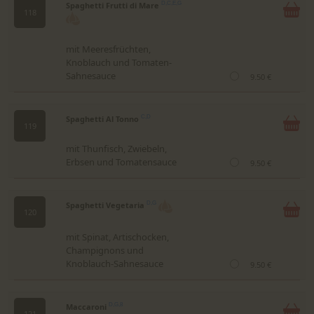
Spaghetti Frutti di Mare
D,C,E,G
118
mit Meeresfrüchten,
Knoblauch und Tomaten-
Sahnesauce
9.50 €
Spaghetti Al Tonno
C,D
119
mit Thunfisch, Zwiebeln,
Erbsen und Tomatensauce
9.50 €
Spaghetti Vegetaria
D,G
120
mit Spinat, Artischocken,
Champignons und
Knoblauch-Sahnesauce
9.50 €
Maccaroni
D,G,8
121