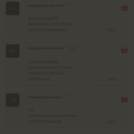
Tagliatelle Della Chef
D,G,E
141
grüne und gelbe
Bandnudeln mit Krabben,
Curry und Sahnesauce
9.80 €
Tagliatelle Al Samone
D,G
151
grüne und gelbe
Bandnudeln mit fr. Lachs,
Knoblauch und Käse-
Sahnesauce
9.80 €
Tortellini Alla Panna
5,D,9
135
mir
Formfleischvorderschinken,
Ei und Sahnesauce
9.20 €