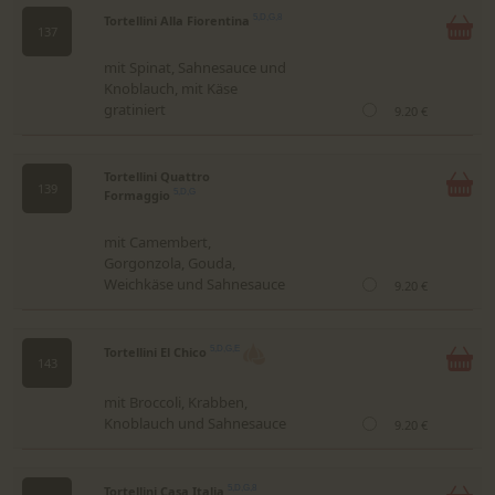
Tortellini Alla Fiorentina
5,D,G,8
137
mit Spinat, Sahnesauce und
Knoblauch, mit Käse
gratiniert
9.20 €
Tortellini Quattro
139
Formaggio
5,D,G
mit Camembert,
Gorgonzola, Gouda,
Weichkäse und Sahnesauce
9.20 €
Tortellini El Chico
5,D,G,E
143
mit Broccoli, Krabben,
Knoblauch und Sahnesauce
9.20 €
Tortellini Casa Italia
5,D,G,8