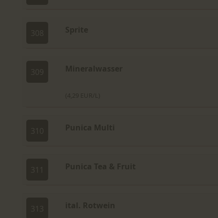
Sprite
308
Mineralwasser
309
(4,29 EUR/L)
Punica Multi
310
Punica Tea & Fruit
311
ital. Rotwein
313