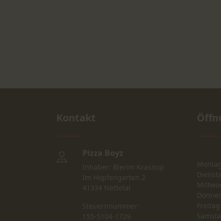
Kontakt
Öffn
Pizza Boyz
Monta
Inhaber: Blerim Krasniqi
Dienst
Im Hopfengarten 2
Mittwo
41334 Nettetal
Donner
Freitag
Steuernnummer:
Samst
155-5104-1729