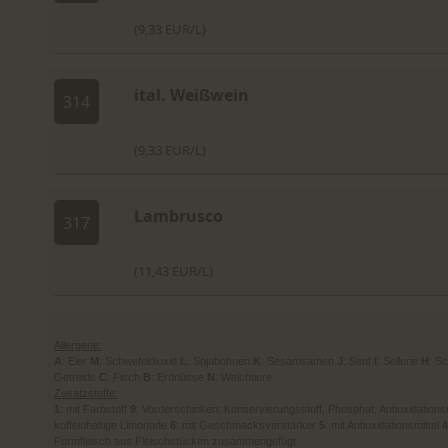
(9,33 EUR/L)
ital. Weißwein
314
(9,33 EUR/L)
Lambrusco
317
(11,43 EUR/L)
Allergene:
A
: Eier
M
: Schwefeldioxid
L
: Sojabohnen
K
: Sesamsamen
J
: Senf
I
: Sellerie
H
: S
Getreide
C
: Fisch
B
: Erdnüsse
N
: Weichtiere
Zusatzstoffe:
1
: mit Farbstoff
9
: Vorderschinken: Konservierungsstoff, Phosphat, Antioxidations
koffeinhaltige Limonade
6
: mit Geschmacksverstärker
5
: mit Antioxidationsmittel
4
Formfleisch aus Fleischstücken zusammengefügt