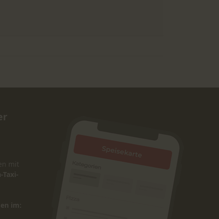
er
en mit
-Taxi-
den im: