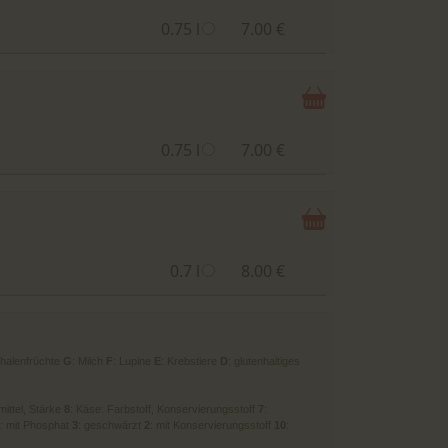
0.75 l
7.00 €
0.75 l
7.00 €
0.7 l
8.00 €
chalenfrüchte
G
: Milch
F
: Lupine
E
: Krebstiere
D
: glutenhaltiges
mittel, Stärke
8
: Käse: Farbstoff, Konservierungsstoff
7
:
: mit Phosphat
3
: geschwärzt
2
: mit Konservierungsstoff
10
: