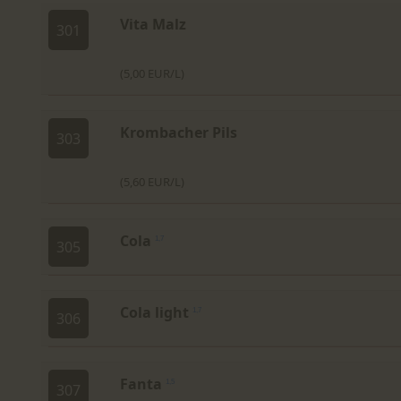
Vita Malz
301
(5,00 EUR/L)
Krombacher Pils
303
(5,60 EUR/L)
Cola
1,7
305
Cola light
1,7
306
Fanta
1,5
307