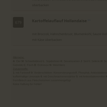
überbacken
Kartoffelauflauf Hollandaise
8,G
679
mit Broccoli, Hähnchenbrust, Blumenkohl, Sauce Hol
mit Käse überbacken
Allergene:
A
: Eier
M
: Schwefeldioxid
L
: Sojabohnen
K
: Sesamsamen
J
: Senf
I
: Sellerie
H
: S
Getreide
C
: Fisch
B
: Erdnüsse
N
: Weichtiere
Zusatzstoffe:
1
: mit Farbstoff
9
: Vorderschinken: Konservierungsstoff, Phosphat, Antioxidations
koffeinhaltige Limonade
6
: mit Geschmacksverstärker
5
: mit Antioxidationsmittel
4
Formfleisch aus Fleischstücken zusammengefügt
Keine Haftung für Fehler!