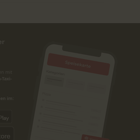
er
en mit
-Taxi-
den im: