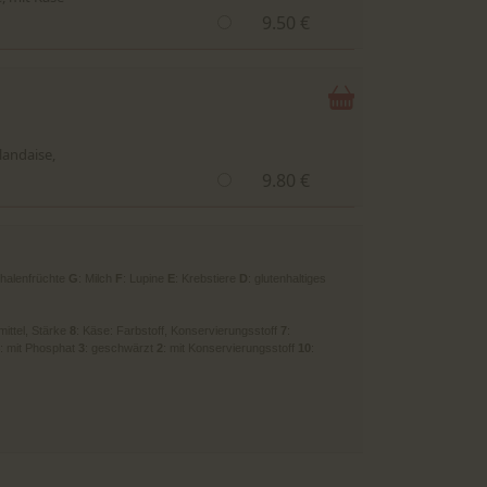
9.50 €
landaise,
9.80 €
chalenfrüchte
G
: Milch
F
: Lupine
E
: Krebstiere
D
: glutenhaltiges
mittel, Stärke
8
: Käse: Farbstoff, Konservierungsstoff
7
:
: mit Phosphat
3
: geschwärzt
2
: mit Konservierungsstoff
10
: