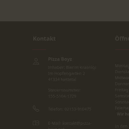
Kontakt
Öffn
Pizza Boyz
Monta
Inhaber: Blerim Krasniqi
Dienst
Im Hopfengarten 2
Mittwo
41334 Nettetal
Donner
Freitag
Steuernnummer:
Samst
155-5104-1729
Sonnta
Feierta
Telefon: 02153-910475
Wir h
E-Mail: kontakt@pizza-
In den 