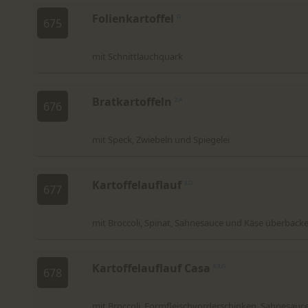
Folienkartoffel
G
675
mit Schnittlauchquark
Bratkartoffeln
2,A
676
mit Speck, Zwiebeln und Spiegelei
Kartoffelauflauf
8,G
677
mit Broccoli, Spinat, Sahnesauce und Käse überback
Kartoffelauflauf Casa
8,9,G
678
mit Broccoli, Formfleischvorderschinken, Sahnesauce