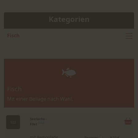
Kategorien
Fisch
Fisch
Mit einer Beilage nach Wahl.
Seelachs -
922
Filet
D,G,C
mit Remoulade
Pommes
9.50 €