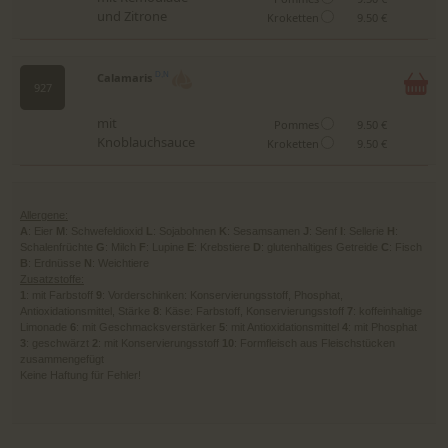
und Zitrone
Kroketten
9.50 €
Calamaris
D,N
927
mit
Pommes
9.50 €
Knoblauchsauce
Kroketten
9.50 €
Allergene:
A
: Eier
M
: Schwefeldioxid
L
: Sojabohnen
K
: Sesamsamen
J
: Senf
I
: Sellerie
H
:
Schalenfrüchte
G
: Milch
F
: Lupine
E
: Krebstiere
D
: glutenhaltiges Getreide
C
: Fisch
B
: Erdnüsse
N
: Weichtiere
Zusatzstoffe:
1
: mit Farbstoff
9
: Vorderschinken: Konservierungsstoff, Phosphat,
Antioxidationsmittel, Stärke
8
: Käse: Farbstoff, Konservierungsstoff
7
: koffeinhaltige
Limonade
6
: mit Geschmacksverstärker
5
: mit Antioxidationsmittel
4
: mit Phosphat
3
: geschwärzt
2
: mit Konservierungsstoff
10
: Formfleisch aus Fleischstücken
zusammengefügt
Keine Haftung für Fehler!